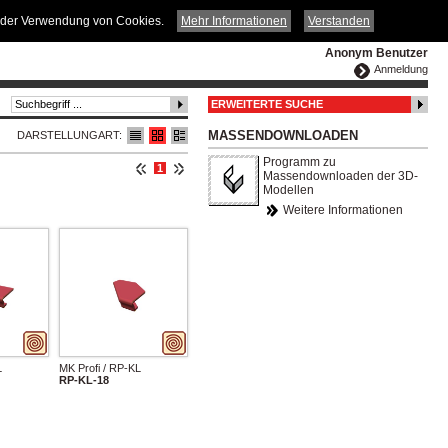
ČESKY
ENGLISH
DEUTSCH
POLSKA
it der Verwendung von Cookies.
Mehr Informationen
Verstanden
Anonym Benutzer
Anmeldung
ERWEITERTE SUCHE
MASSENDOWNLOADEN
DARSTELLUNGART:
Programm zu
1
Massendownloaden der 3D-
Modellen
Weitere Informationen
L
MK Profi / RP-KL
RP-KL-18