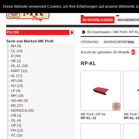
Diese Website verwendet Cookies, um Ihre Erfahrungen auf unserer Webseite zu
3D DOWNLOADEN
MASSENDO
3D Downloaden
/
MK Profi
/
RP-KL
FILTER
Serie von Marken MK Profi
ORDNUNG:
MARKE/SERIE
BH (9)
CL (10)
Anzahl der gefunden 3D-Modelle:
8
D (44)
HE (2)
RP-KL
HL-ZL (19)
KANT (12)
KL (17)
KP (18)
KU (12)
LP (9)
MH (18)
ND+NK (9)
NK (27)
NORDICA (28)
MK Profi / RP-KL
MK Profi 
OB (2)
RP-KL-12
RP-KL-1
OL (4)
OP (2)
PH (12)
PZ (15)