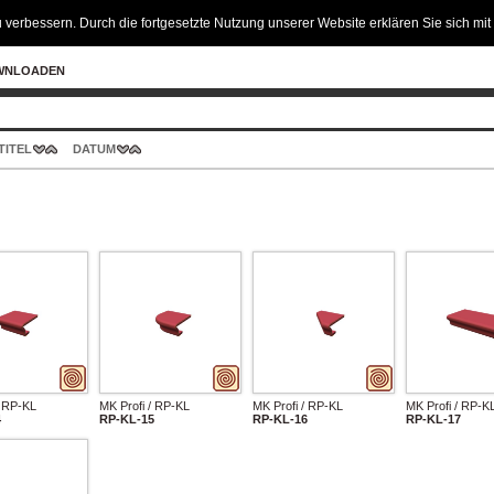
 verbessern. Durch die fortgesetzte Nutzung unserer Website erklären Sie sich m
WNLOADEN
TITEL
DATUM
/ RP-KL
MK Profi / RP-KL
MK Profi / RP-KL
MK Profi / RP-K
4
RP-KL-15
RP-KL-16
RP-KL-17