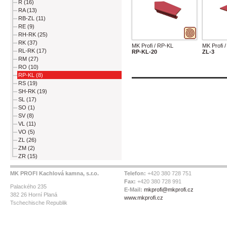
R (16)
RA (13)
RB-ZL (11)
RE (9)
RH-RK (25)
RK (37)
MK Profi / RP-KL
MK Profi 
RL-RK (17)
RP-KL-20
ZL-3
RM (27)
RO (10)
RP-KL (8)
RS (19)
SH-RK (19)
SL (17)
SO (1)
SV (8)
VL (11)
VO (5)
ZL (26)
ZM (2)
ZR (15)
MK PROFI Kachlová kamna, s.r.o.
Telefon:
+420 380 728 751
Fax:
+420 380 728 991
Palackého 235
E-Mail:
mkprofi@mkprofi.cz
382 26 Horní Planá
www.mkprofi.cz
Tschechische Republik