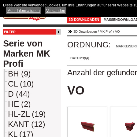
Diese Website verwendet Cookies, um Ihre Erfahrungen auf unserer Webseite zu 
Mehr Informationen
Verstanden
3D DOWNLOADEN
MASSENDOWNLOA
3D Downloaden
/
MK Profi
/
VO
FILTER
Serie von
ORDNUNG:
MARKE/SERI
Marken MK
DATUM
Profi
Anzahl der gefunde
BH (9)
CL (10)
VO
D (44)
HE (2)
HL-ZL (19)
KANT (12)
KL (17)