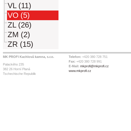
VL (11)
VO (5)
ZL (26)
ZM (2)
ZR (15)
MK PROFI Kachlová kamna, s.r.o.
Telefon:
+420 380 728 751
Fax:
+420 380 728 991
Palackého 235
E-Mail:
mkprofi@mkprofi.cz
382 26 Horní Planá
www.mkprofi.cz
Tschechische Republik