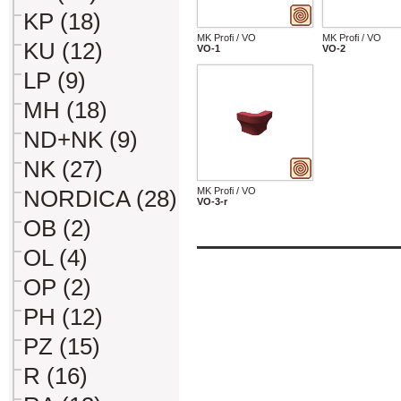
KP (18)
MK Profi / VO
MK Profi / VO
KU (12)
VO-1
VO-2
LP (9)
MH (18)
ND+NK (9)
NK (27)
MK Profi / VO
NORDICA (28)
VO-3-r
OB (2)
OL (4)
OP (2)
PH (12)
PZ (15)
R (16)